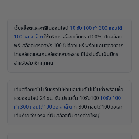
เว็บสล็อตและคาสิโนออนไลน์
10 รับ 100 ทํา 300 ถอนได้
100 วอ ล เล็ ต
ให้บริการ สล็อตเว็บตรง100%, ปั่นสล็อต
ฟรี, สล็อตเครดิตฟรี 100 ไม่ต้องแชร์ พร้อมเกมสุดฮิตจาก
ไทยสล็อตและเกมสล็อตหลากหลาย มีโปรโมชั่นเป็นมิตร
สำหรับสมาชิกทุกคน
เล่นสล็อตเดโม่ เว็บตรงไม่ผ่านเอเย่นต์ไม่มีขั้นต่ำ พร้อมซื้อ
หวยออนไลน์ 24 ชม. รับโปรโมชั่น 10รับ100
10รับ 100
ทํา 300 ถอนได้100 วอ ล เล็ ต
ทํา300 ถอนได้100 วอเลท
เล่นง่าย จ่ายจริง ที่เว็บสล็อตเว็บตรงค่ายใหญ่