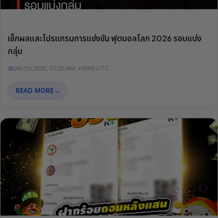
เช็กผลและโปรแกรมการแข่งขัน ฟุตบอลโลก 2026 รอบแบ่ง
กลุ่ม
📅
06/15/2026, 07:00 AM, +0000 UTC
READ MORE
→