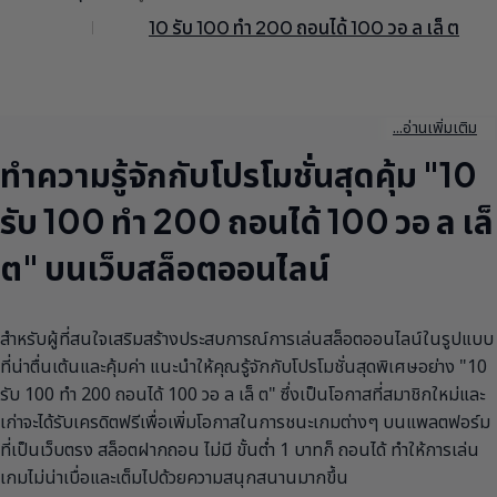
10 รับ 100 ทํา 200 ถอนได้ 100 วอ ล เล็ ต
...อ่านเพิ่มเติม
ทำความรู้จักกับโปรโมชั่นสุดคุ้ม "10
รับ 100 ทํา 200 ถอนได้ 100 วอ ล เล็
ต" บนเว็บสล็อตออนไลน์
สำหรับผู้ที่สนใจเสริมสร้างประสบการณ์การเล่นสล็อตออนไลน์ในรูปแบบ
ที่น่าตื่นเต้นและคุ้มค่า แนะนำให้คุณรู้จักกับโปรโมชั่นสุดพิเศษอย่าง "10
รับ 100 ทํา 200 ถอนได้ 100 วอ ล เล็ ต" ซึ่งเป็นโอกาสที่สมาชิกใหม่และ
เก่าจะได้รับเครดิตฟรีเพื่อเพิ่มโอกาสในการชนะเกมต่างๆ บนแพลตฟอร์ม
ที่เป็นเว็บตรง สล็อตฝากถอน ไม่มี ขั้นต่ำ 1 บาทก็ ถอนได้ ทำให้การเล่น
เกมไม่น่าเบื่อและเต็มไปด้วยความสนุกสนานมากขึ้น