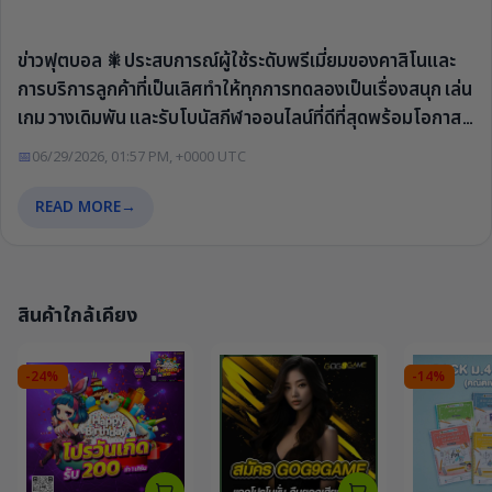
ข่าวฟุตบอล 🎇ประสบการณ์ผู้ใช้ระดับพรีเมี่ยมของคาสิโนและ
การบริการลูกค้าที่เป็นเลิศทำให้ทุกการทดลองเป็นเรื่องสนุก เล่น
เกม วางเดิมพัน และรับโบนัสกีฬาออนไลน์ที่ดีที่สุดพร้อมโอกาส
ในการชนะทุกวันที่คาสิโนออนไลน์ประสบการณ์ผู้ใช้ระดับพรีเมี่
📅
06/29/2026, 01:57 PM, +0000 UTC
ยมของคาสิโนและการบริการลูกค้าที่เป็นเลิศท
READ MORE
→
สินค้าใกล้เคียง
-24%
-14%