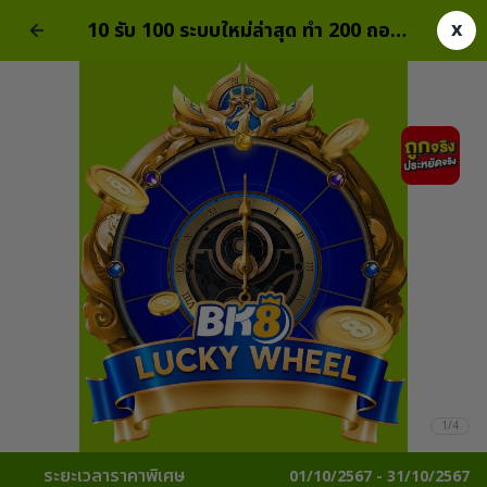
x
10 รับ 100 ระบบใหม่ล่าสุด ทํา 200 ถอนไ
ด้ 100 วอ เลท ครบจบในเว็บเดียว
1/4
ระยะเวลาราคาพิเศษ
01/10/2567 - 31/10/2567