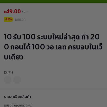
49.00
฿
/ ขวด
-25%
฿
66.00
10 รับ 100 ระบบใหม่ล่าสุด ทํา 20
0 ถอนได้ 100 วอ เลท ครบจบในเว็
บเดียว
ID: 711
รายละเอียดสินค้า
แบรนด์:
องุ่น
หมวดหมู่: