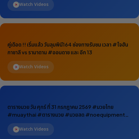
Watch Videos
คู่เดือด !! เริ่มแล้ว วันลุมพินี164 ช่องทางรับชม เวลา #โจฮัน
กาชาลี vs รามาดาน #ออนดาซ และ อีก 13
Watch Videos
ตารางมวย วัน ศุกร์ ที่ 31 กรกฎาคม 2569 #มวยไทย
#muaythai #ตารางมวย #มวยสด #noequipment
#shorts
Watch Videos