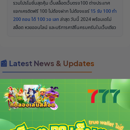
รวมโปรโมชั่นสุดคุ้ม เว็บสล็อตเว็บตรง100 ต่างประเทศ
แจกเครดิตฟรี 100 ไม่ต้องฝาก ไม่ต้องแชร์
15 รับ 100 ทํา
200 ถอน ได้ 100 วอ เลท
ล่าสุด วันนี้ 2024 พร้อมเดโม่
สล็อต หวยออนไลน์ และบริการคาสิโนครบครันในเว็บเดียว
📰 Latest News & Updates